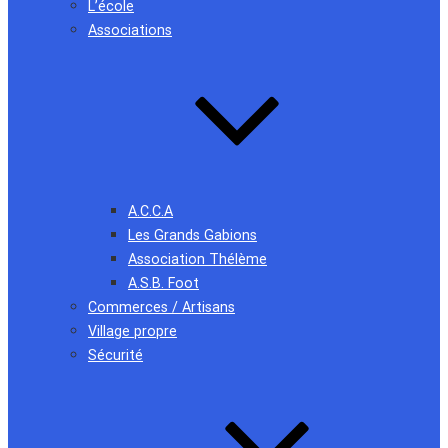
L’école
Associations
A.C.C.A
Les Grands Gabions
Association Thélème
A.S.B. Foot
Commerces / Artisans
Village propre
Sécurité